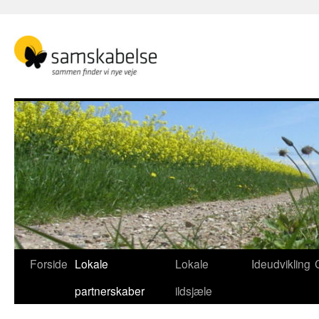
Hop
til
indhold
Forside
Lokale
Lokale
Ideudvikling
partnerskaber
ildsjæle