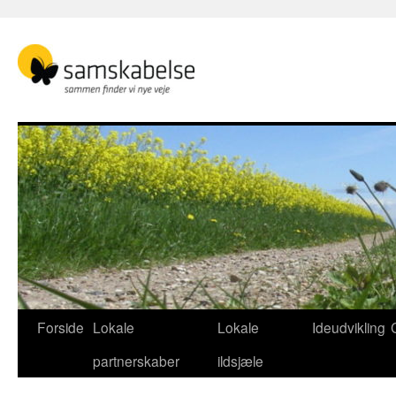
Hop
til
indhold
Forside
Lokale
Lokale
Ideudvikling
partnerskaber
ildsjæle